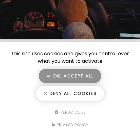
This site uses cookies and gives you control over
what you want to activate
OK, ACCEPT ALL
DENY ALL COOKIES
TAXI AMBULANCE THOMAS
Taxi à Roanne
PERSONALIZE
130 rue de Charlieu
PRIVACY POLICY
42120 Le Coteau