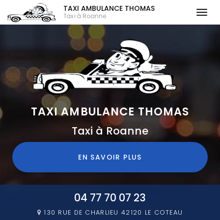
TAXI AMBULANCE THOMAS
Togg
Taxi à Roanne
navi
Aller
au
contenu
principal
TAXI AMBULANCE THOMAS
Taxi à Roanne
EN SAVOIR PLUS
04 77 70 07 23
130 RUE DE CHARLIEU
42120 LE COTEAU