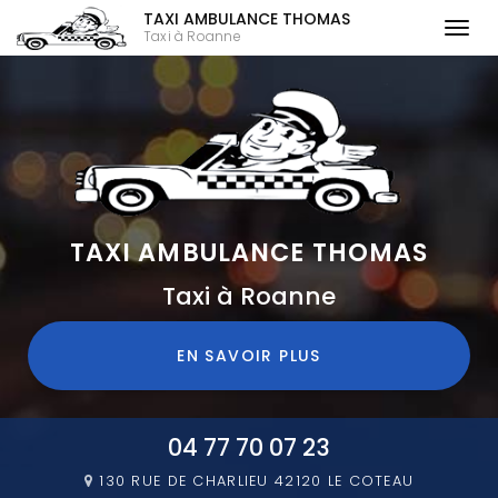
TAXI AMBULANCE THOMAS
Togg
Taxi à Roanne
navi
Aller
au
contenu
principal
TAXI AMBULANCE THOMAS
Taxi à Roanne
EN SAVOIR PLUS
04 77 70 07 23
130 RUE DE CHARLIEU
42120 LE COTEAU