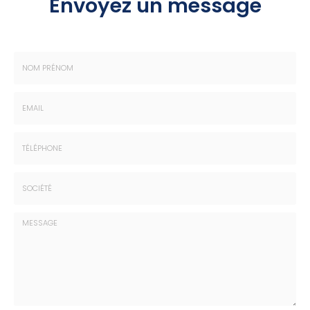
Envoyez un message
Nom
-
Prénom
Email
:
:
*
*
Tél.
:
*
Société
: