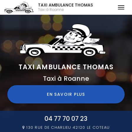
TAXI AMBULANCE THOMAS
Togg
Taxi à Roanne
navi
Aller
au
contenu
principal
TAXI AMBULANCE THOMAS
Taxi à Roanne
EN SAVOIR PLUS
04 77 70 07 23
130 RUE DE CHARLIEU
42120 LE COTEAU