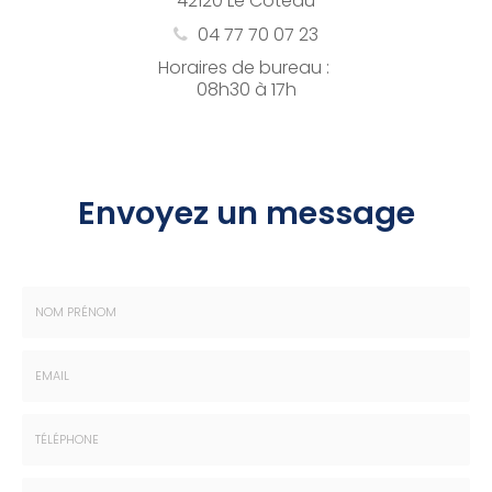
42120 Le Coteau
04 77 70 07 23
Horaires de bureau :
08h30 à 17h
Envoyez un message
Nom
-
Prénom
Email
:
:
*
*
Tél.