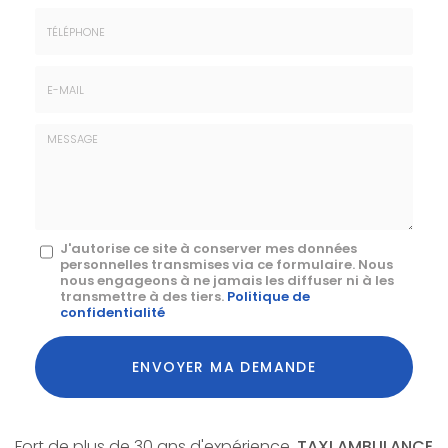
Prénom
Société
*
:
Téléphone
E-
mail
*
Message
J'autorise ce site à conserver mes données
personnelles transmises via ce formulaire. Nous
:
nous engageons à ne jamais les diffuser ni à les
transmettre à des tiers.
Politique de
*
confidentialité
Acceptation
RGPD
ENVOYER MA DEMANDE
*
Fort de plus de 30 ans d'expérience,
TAXI AMBULANCE