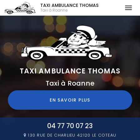
TAXI AMBULANCE THOMAS
Togg
Taxi à Roanne
navi
Aller
au
contenu
principal
TAXI AMBULANCE THOMAS
Taxi à Roanne
EN SAVOIR PLUS
04 77 70 07 23
130 RUE DE CHARLIEU
42120 LE COTEAU