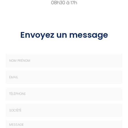
08h30 à 17h
Envoyez un message
Nom
-
Prénom
Email
:
:
*
*
Tél.
:
*
Société