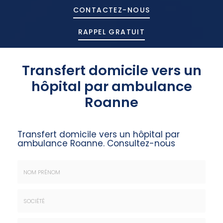
CONTACTEZ-
NOUS
RAPPEL GRATUIT
Transfert domicile vers un
hôpital par ambulance
Roanne
Transfert domicile vers un hôpital par
ambulance Roanne.
Consultez-nous
Nom
&
Prénom
Société