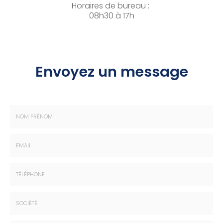
Horaires de bureau :
08h30 à 17h
Envoyez un message
Nom
-
Prénom
Email
:
:
*
*
Tél.
:
*
Société