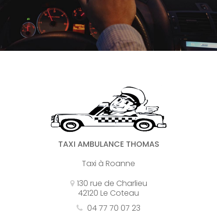
TAXI AMBULANCE THOMAS
Taxi à Roanne
130 rue de Charlieu
42120 Le Coteau
04 77 70 07 23