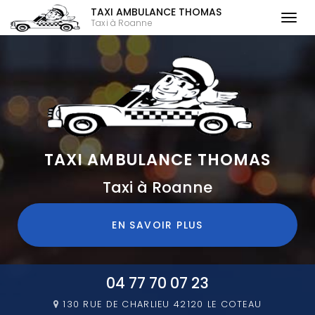
TAXI AMBULANCE THOMAS
Togg
Taxi à Roanne
navi
Aller
au
contenu
principal
TAXI AMBULANCE THOMAS
Taxi à Roanne
EN SAVOIR PLUS
04 77 70 07 23
130 RUE DE CHARLIEU
42120 LE COTEAU