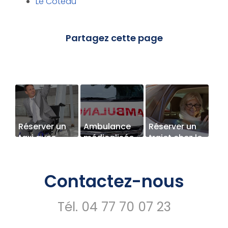
Le Coteau
Réserver un
Ambulance
Réserver un
taxi avec
médicalisée
trajet chez le
rampe
pour
médecin
d'accès pour
transport en
avec un taxi
PMR à
urgence vers
conventionné
Contactez-nous
Roanne
un hôpital à
Roanne
Tél.
04 77 70 07 23