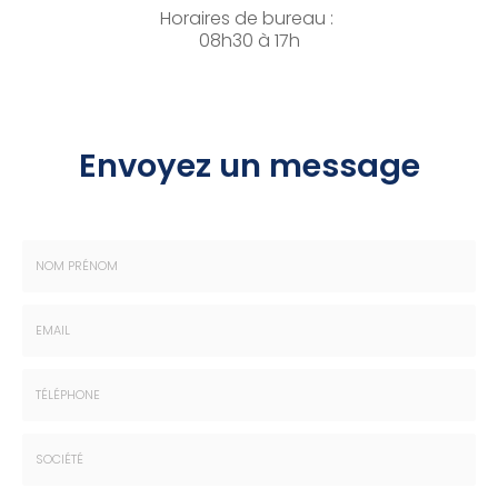
Horaires de bureau :
08h30 à 17h
Envoyez un message
Nom
-
Prénom
Email
:
:
*
*
Tél.
:
*