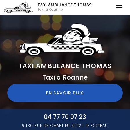
TAXI AMBULANCE THOMAS
Togg
Taxi à Roanne
navi
Aller
au
contenu
principal
TAXI AMBULANCE THOMAS
Taxi à Roanne
EN SAVOIR PLUS
04 77 70 07 23
130 RUE DE CHARLIEU
42120 LE COTEAU