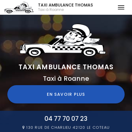
TAXI AMBULANCE THOMAS
Togg
Taxi à Roanne
navi
Aller
au
contenu
principal
TAXI AMBULANCE THOMAS
Taxi à Roanne
EN SAVOIR PLUS
04 77 70 07 23
130 RUE DE CHARLIEU
42120 LE COTEAU