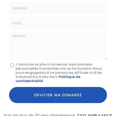
Prénom
Société
*
:
Téléphone
E-
mail
*
Message
J'autorise ce site à conserver mes données
personnelles transmises via ce formulaire. Nous
:
nous engageons à ne jamais les diffuser ni à les
transmettre à des tiers.
Politique de
*
confidentialité
Acceptation
RGPD
ENVOYER MA DEMANDE
*
Fort de plus de 30 ans d'expérience,
TAXI AMBULANCE