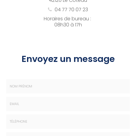
42120 Le Coteau
04 77 70 07 23
Horaires de bureau :
08h30 à 17h
Envoyez un message
Nom
-
Prénom
Email
:
:
*
*
Tél.