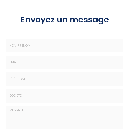
Envoyez un message
Nom
-
Prénom
Email
:
:
*
*
Tél.
:
*
Société
: