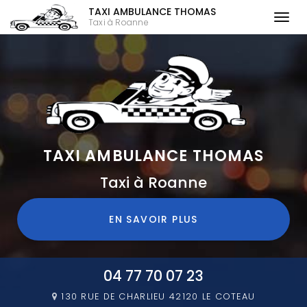
TAXI AMBULANCE THOMAS
Togg
Taxi à Roanne
navi
Aller
au
contenu
principal
TAXI AMBULANCE THOMAS
Taxi à Roanne
EN SAVOIR PLUS
04 77 70 07 23
130 RUE DE CHARLIEU
42120 LE COTEAU