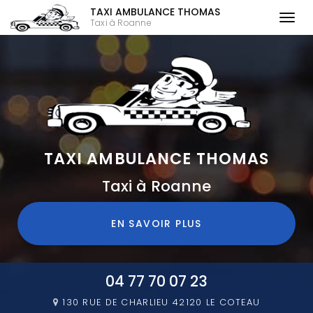
TAXI AMBULANCE THOMAS
Togg
Taxi à Roanne
navi
Aller
au
contenu
principal
TAXI AMBULANCE THOMAS
Taxi à Roanne
EN SAVOIR PLUS
04 77 70 07 23
130 RUE DE CHARLIEU
42120 LE COTEAU