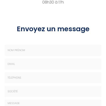
08h30 à 17h
Envoyez un message
Nom
-
Prénom
Email
:
:
*
*
Tél.
:
*
Société