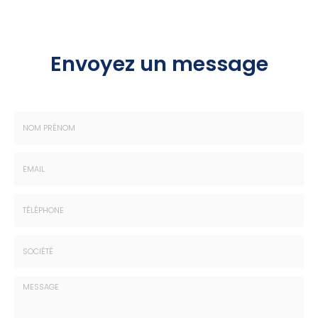
Envoyez un message
Nom
-
Prénom
Email
:
:
*
*
Tél.
:
*
Société
: