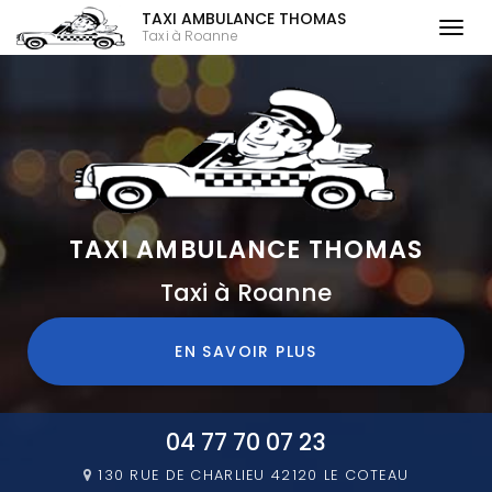
TAXI AMBULANCE THOMAS
Togg
Taxi à Roanne
navi
Aller
au
contenu
principal
TAXI AMBULANCE THOMAS
Taxi à Roanne
EN SAVOIR PLUS
04 77 70 07 23
130 RUE DE CHARLIEU
42120 LE COTEAU