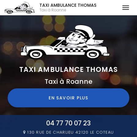
TAXI AMBULANCE THOMAS
Togg
Taxi à Roanne
navi
Aller
au
contenu
principal
TAXI AMBULANCE THOMAS
Taxi à Roanne
EN SAVOIR PLUS
04 77 70 07 23
130 RUE DE CHARLIEU
42120 LE COTEAU