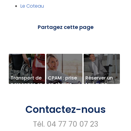
Le Coteau
Transport de
CPAM : prise
Réserver un
personnes en
en charge
taxi avec
fauteuil
pour les frais
rampe
roulant par
de transport
d'accès pour
taxi à
d’une
PMR à
Contactez-nous
Renaison
personne en
Roanne
fauteuil
Tél.
04 77 70 07 23
roulant