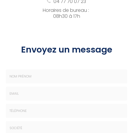
04 77 70 07 23
Horaires de bureau :
08h30 à 17h
Envoyez un message
Nom
-
Prénom
Email
:
:
*
*
Tél.
: