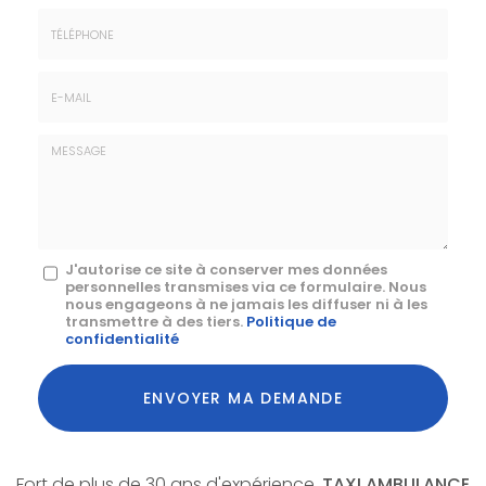
Prénom
Société
*
:
Téléphone
E-
mail
*
Message
J'autorise ce site à conserver mes données
personnelles transmises via ce formulaire. Nous
:
nous engageons à ne jamais les diffuser ni à les
transmettre à des tiers.
Politique de
*
confidentialité
Acceptation
RGPD
ENVOYER MA DEMANDE
*
Fort de plus de 30 ans d'expérience,
TAXI AMBULANCE