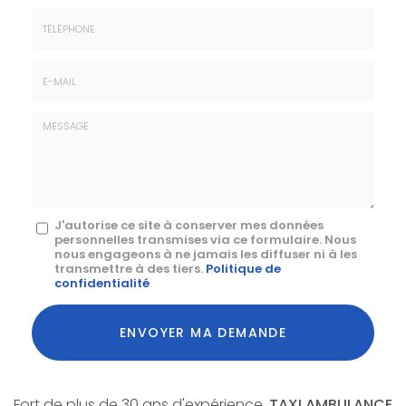
Prénom
Société
*
:
Téléphone
E-
mail
*
Message
J'autorise ce site à conserver mes données
personnelles transmises via ce formulaire. Nous
:
nous engageons à ne jamais les diffuser ni à les
transmettre à des tiers.
Politique de
*
confidentialité
Acceptation
RGPD
ENVOYER MA DEMANDE
*
Fort de plus de 30 ans d'expérience,
TAXI AMBULANCE