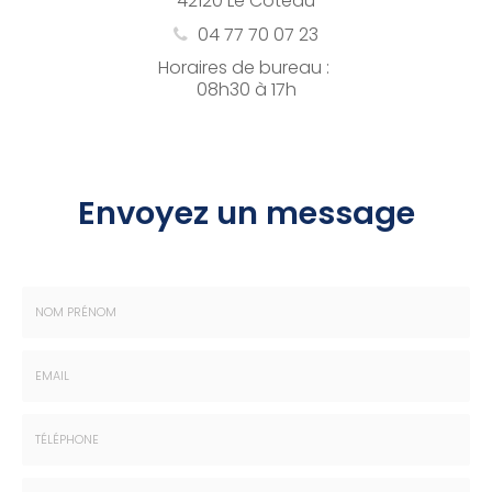
42120 Le Coteau
04 77 70 07 23
Horaires de bureau :
08h30 à 17h
Envoyez un message
Nom
-
Prénom
Email
:
:
*
*
Tél.