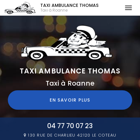
TAXI AMBULANCE THOMAS
Togg
Taxi à Roanne
navi
Aller
au
contenu
principal
TAXI AMBULANCE THOMAS
Taxi à Roanne
EN SAVOIR PLUS
04 77 70 07 23
130 RUE DE CHARLIEU
42120 LE COTEAU