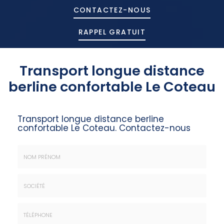
CONTACTEZ-
NOUS
RAPPEL GRATUIT
Transport longue distance
berline confortable Le Coteau
Transport longue distance berline
confortable Le Coteau.
Contactez-nous
Nom
&
Prénom
Société
*
: