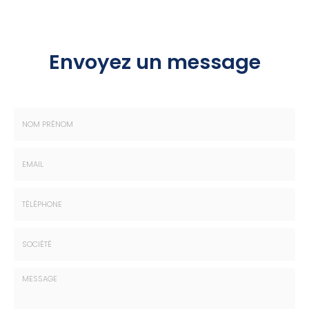
Envoyez un message
Nom
-
Prénom
Email
:
:
*
*
Tél.
:
*
Société
: