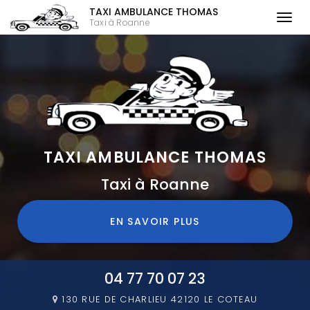
TAXI AMBULANCE THOMAS
Togg
Taxi à Roanne
navi
Aller
au
contenu
principal
TAXI AMBULANCE THOMAS
Taxi à Roanne
EN SAVOIR PLUS
04 77 70 07 23
130 RUE DE CHARLIEU
42120 LE COTEAU